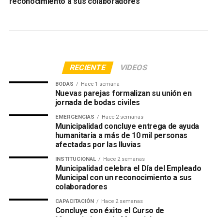
reconocimiento a sus colaboradores
ambiente!
TEMAS RELACIONADOS:
PORTADA
RECIENTE
VIDEOS
SIGUIENTE
BODAS
Hace 1 semana
Inician Capacitaciones sobre Gestión de Residuos
Nuevas parejas formalizan su unión en
jornada de bodas civiles
ANTERIOR
Capacitación con COCODES sobre Gestión de
EMERGENCIAS
Hace 2 semanas
Residuos y Adaptación al Cambio Climático
Municipalidad concluye entrega de ayuda
humanitaria a más de 10 mil personas
afectadas por las lluvias
INSTITUCIONAL
Hace 2 semanas
Municipalidad celebra el Día del Empleado
Municipal con un reconocimiento a sus
colaboradores
CAPACITACIÓN
Hace 2 semanas
Concluye con éxito el Curso de