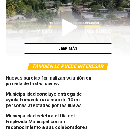
LEER MÁS
TAMBIÉN LE PUEDE INTERESAR
Nuevas parejas formalizan su unión en
jornada de bodas civiles
TEMAS RELACIONADOS:
PORTADA
Municipalidad concluye entrega de
SIGUIENTE
ayuda humanitaria a más de 10 mil
Inician trabajos de pavimentación en calle alterna
personas afectadas por las lluvias
para mejorar la movilidad y seguridad vial
Municipalidad celebra el Día del
ANTERIOR
Empleado Municipal con un
Municipalidad entrega aulas equipadas y mejora
reconocimiento a sus colaboradores
carretera en la aldea Caoba II