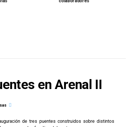
uvias
colaboradores
entes en Arenal II
asas
nauguración de tres puentes construidos sobre distintos