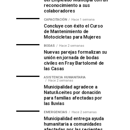
reconocimiento a sus
colaboradores
CAPACITACIÓN
Hace 1 semana
Concluye con éxito el Curso
de Mantenimiento de
Motocicletas para Mujeres
BODAS
Hace 2 semanas
Nuevas parejas formalizan su
unión en jornada de bodas
civiles en Fray Bartolomé de
las Casas
ASISTENCIA HUMANITARIA
Hace 2 semanas
Municipalidad agradece a
NaturAceites por donación
para familias afectadas por
las lluvias
EMERGENCIAS
Hace 2 semanas
Municipalidad entrega ayuda
humanitaria a comunidades
afectadas por las recientes