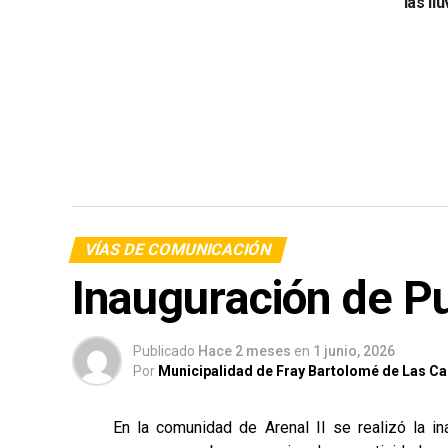
las ll
VÍAS DE COMUNICACIÓN
Inauguración de Pu
Publicado
Hace 2 meses
en
1 junio, 2026
Por
Municipalidad de Fray Bartolomé de Las C
En la comunidad de Arenal II se realizó la i