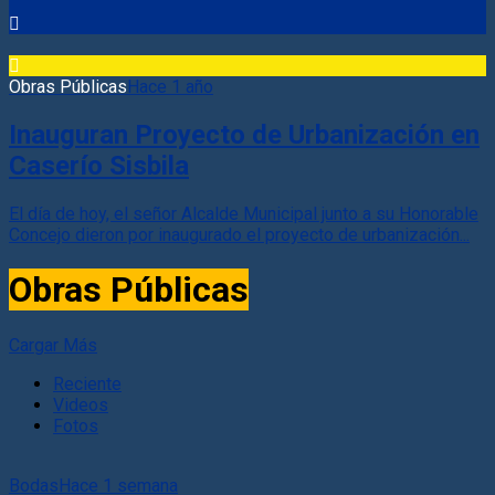
Obras Públicas
Hace 1 año
Inauguran Proyecto de Urbanización en
Caserío Sisbila
El día de hoy, el señor Alcalde Municipal junto a su Honorable
Concejo dieron por inaugurado el proyecto de urbanización...
Obras Públicas
Cargar Más
Reciente
Videos
Fotos
Bodas
Hace 1 semana